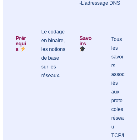
-L’adressage DNS
Le codage
Prér
Savo
Tous
en binaire,
equi
irs
les
s
les notions
savoi
de base
rs
sur les
assoc
réseaux.
iés
aux
proto
coles
résea
u
TCP/I