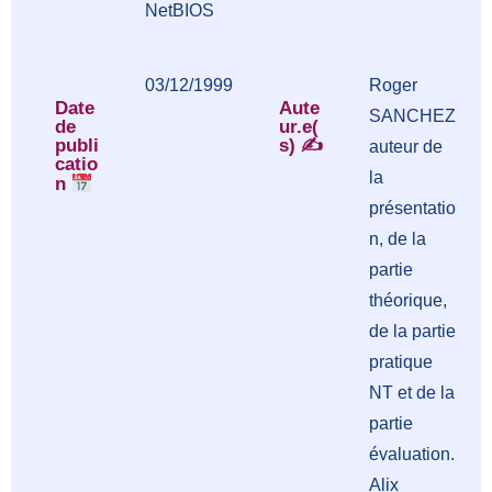
NetBIOS
03/12/1999
Roger
Date
Aute
SANCHEZ
de
ur.e(
publi
s) ✍️
auteur de
catio
la
n
présentatio
n, de la
partie
théorique,
de la partie
pratique
NT et de la
partie
évaluation.
Alix