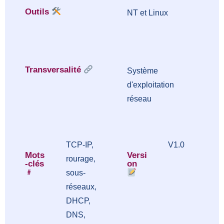
Outils
NT et Linux
Transversalité
Système
d'exploitation
réseau
TCP-IP,
V1.0
Mots
Versi
rourage,
-clés
on
﹟
sous-
réseaux,
DHCP,
DNS,